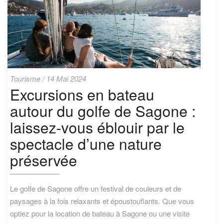
Excursions
Tourisme
/
14 Mai 2024
en
Excursions en bateau
bateau
autour du golfe de Sagone :
autour
du
laissez-vous éblouir par le
golfe
de
spectacle d’une nature
Sagone
préservée
:
laissez-
vous
éblouir
Le golfe de Sagone offre un festival de couleurs et de
par
paysages à la fois relaxants et époustouflants. Que vous
le
optiez pour la location de bateau à Sagone ou une visite
spectacle