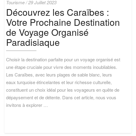
Découvrez
Tourisme
/
29 Juillet 2023
les
Découvrez les Caraïbes :
Caraïbes
Votre Prochaine Destination
:
Votre
de Voyage Organisé
Prochaine
Destination
Paradisiaque
de
Voyage
Organisé
Choisir la destination parfaite pour un voyage organisé est
Paradisiaque
une étape cruciale pour vivre des moments inoubliables.
Les Caraïbes, avec leurs plages de sable blanc, leurs
eaux turquoise étincelantes et leur richesse culturelle,
constituent un choix idéal pour les voyageurs en quête de
dépaysement et de détente. Dans cet article, nous vous
invitons à explorer …