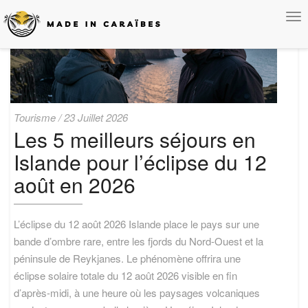
To
Na
Les
Tourisme
/
23 Juillet 2026
5
Les 5 meilleurs séjours en
meilleurs
Islande pour l’éclipse du 12
séjours
en
août en 2026
Islande
pour
l’éclipse
L’éclipse du 12 août 2026 Islande place le pays sur une
du
12
bande d’ombre rare, entre les fjords du Nord-Ouest et la
août
péninsule de Reykjanes. Le phénomène offrira une
en
éclipse solaire totale du 12 août 2026 visible en fin
2026
d’après-midi, à une heure où les paysages volcaniques