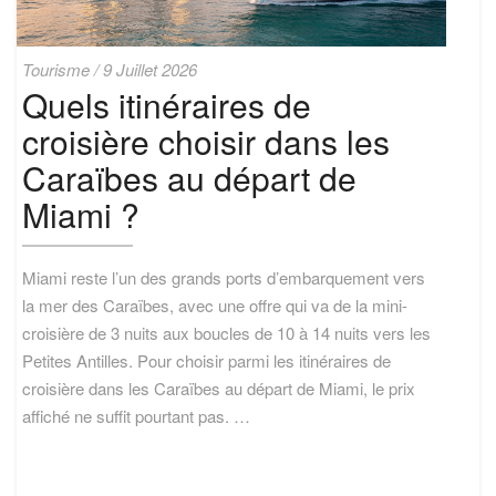
Quels
Tourisme
/
9 Juillet 2026
itinéraires
Quels itinéraires de
de
croisière choisir dans les
croisière
choisir
Caraïbes au départ de
dans
les
Miami ?
Caraïbes
au
départ
Miami reste l’un des grands ports d’embarquement vers
de
la mer des Caraïbes, avec une offre qui va de la mini-
Miami
croisière de 3 nuits aux boucles de 10 à 14 nuits vers les
?
Petites Antilles. Pour choisir parmi les itinéraires de
croisière dans les Caraïbes au départ de Miami, le prix
affiché ne suffit pourtant pas. …