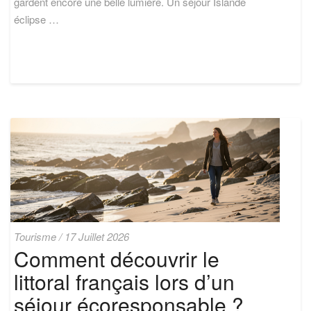
gardent encore une belle lumière. Un séjour Islande
éclipse …
Comment
Tourisme
/
17 Juillet 2026
découvrir
Comment découvrir le
le
littoral français lors d’un
littoral
français
séjour écoresponsable ?
lors