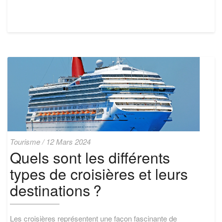
Quels
Tourisme
/
12 Mars 2024
sont
Quels sont les différents
les
types de croisières et leurs
différents
types
destinations ?
de
croisières
et
Les croisières représentent une façon fascinante de
leurs