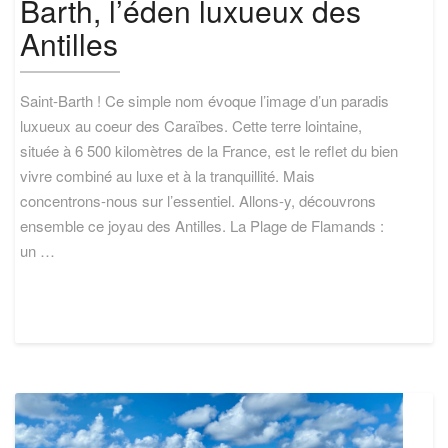
Barth, l’éden luxueux des
rêve
à
Antilles
Saint-
Barth,
l’éden
Saint-Barth ! Ce simple nom évoque l’image d’un paradis
luxueux
des
luxueux au coeur des Caraïbes. Cette terre lointaine,
Antilles
située à 6 500 kilomètres de la France, est le reflet du bien
vivre combiné au luxe et à la tranquillité. Mais
concentrons-nous sur l’essentiel. Allons-y, découvrons
ensemble ce joyau des Antilles. La Plage de Flamands :
un …