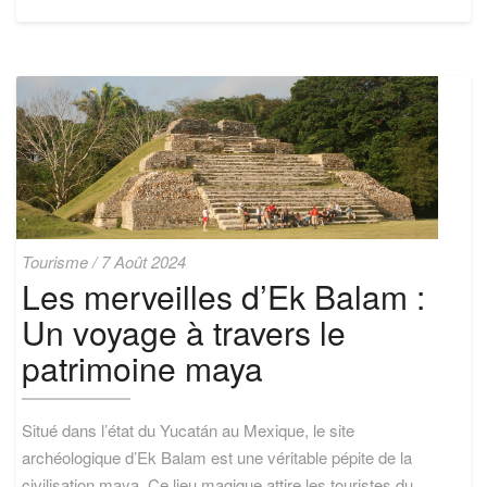
Les
Tourisme
/
7 Août 2024
merveilles
Les merveilles d’Ek Balam :
d’Ek
Un voyage à travers le
Balam
:
patrimoine maya
Un
voyage
à
Situé dans l’état du Yucatán au Mexique, le site
travers
le
archéologique d’Ek Balam est une véritable pépite de la
patrimoine
civilisation maya. Ce lieu magique attire les touristes du