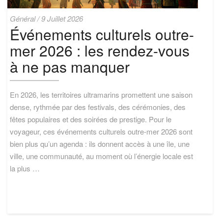
Événements
Général
/
9 Juillet 2026
culturels
Événements culturels outre-
outre-
mer 2026 : les rendez-vous
mer
2026
à ne pas manquer
:
les
rendez-
En 2026, les territoires ultramarins promettent une saison
vous
à
dense, rythmée par des festivals, des cérémonies, des
ne
fêtes populaires et des soirées de prestige. Pour le
pas
voyageur, ces événements culturels outre-mer 2026 sont
manquer
bien plus qu’un agenda : ils donnent accès à une île, une
ville, une communauté, au moment où l’énergie locale est
la plus …