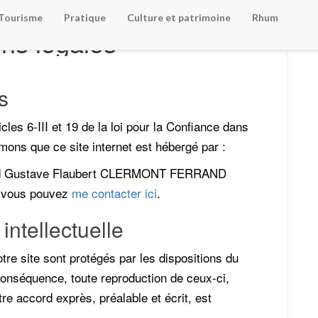
Tourisme
Pratique
Culture et patrimoine
Rhum
Mentions
ns légales
légales
s
les 6-III et 19 de la loi pour la Confiance dans
ons que ce site internet est hébergé par :
ard Gustave Flaubert CLERMONT FERRAND
, vous pouvez
me contacter ici
.
intellectuelle
tre site sont protégés par les dispositions du
 conséquence, toute reproduction de ceux-ci,
otre accord exprès, préalable et écrit, est